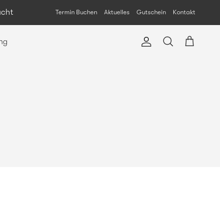
acht
Termin Buchen
Aktuelles
Gutschein
Kontakt
ng
Konto
Einkaufswag
Suchen