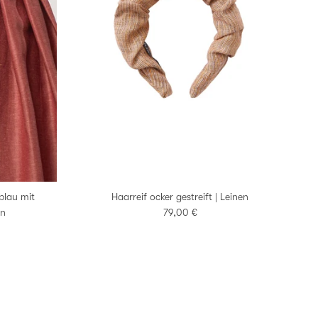
lau mit
Haarreif ocker gestreift | Leinen
Normaler Preis
en
79,00 €
s