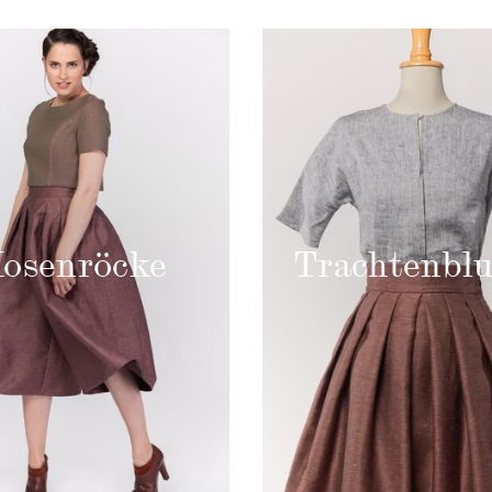
osen­röcke
Trachten­bl