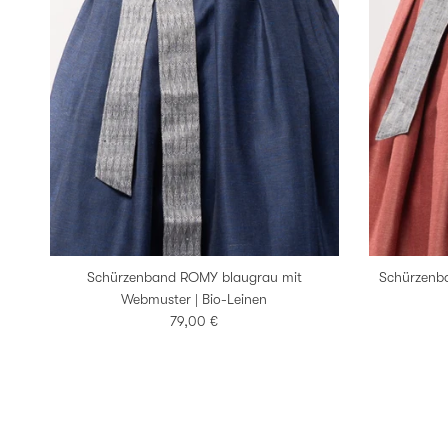
Schürzenband ROMY blaugrau mit
Schürzenba
Webmuster | Bio-Leinen
Normaler Preis
79,00 €