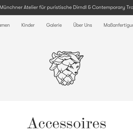
 Münchner Atelier für puristische Dirndl & Contemporary Tr
amen
Kinder
Galerie
Über Uns
Maßanfertigu
Accessoires