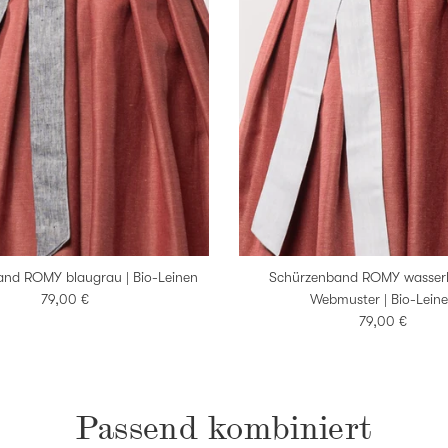
nd ROMY blaugrau | Bio-Leinen
Schürzenband ROMY wasserb
Normaler Preis
79,00 €
Webmuster | Bio-Lein
Normaler Prei
79,00 €
Passend kombiniert