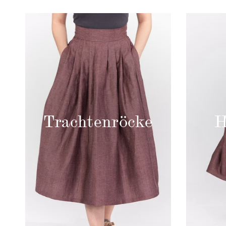
Trachten­röcke
H