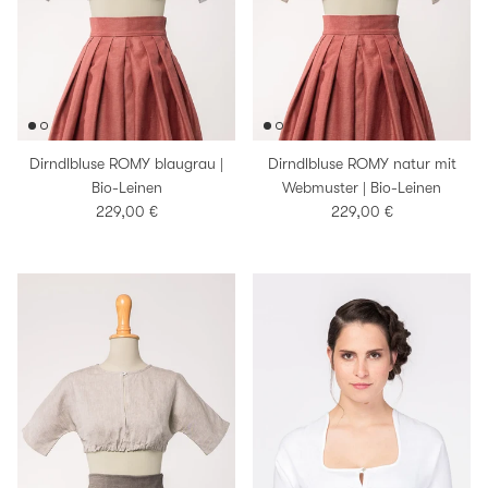
Dirndlbluse ROMY blaugrau |
Dirndlbluse ROMY natur mit
Bio-Leinen
Webmuster | Bio-Leinen
Normaler Preis
Normaler Preis
229,00 €
229,00 €