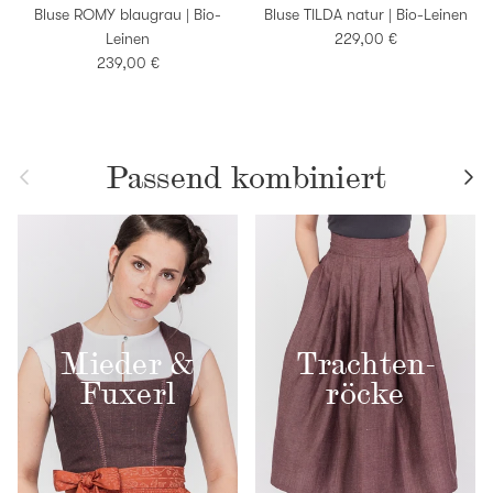
Bluse ROMY blaugrau | Bio-
Bluse TILDA natur | Bio-Leinen
Normaler Preis
Leinen
229,00 €
Normaler Preis
239,00 €
Passend kombiniert
Vorherige
Nächs
Mieder &
Trachten­
Fuxerl
röcke