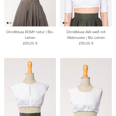
Dirndlbluse ROMY natur | Bio-
Dirndlbluse AVA weiß mit
Leinen
Webmuster | Bio-Leinen
Normaler Preis
Normaler Preis
229,00 €
239,00 €